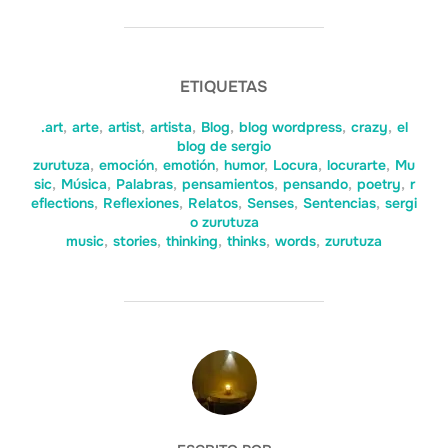
ETIQUETAS
.art
,
arte
,
artist
,
artista
,
Blog
,
blog wordpress
,
crazy
,
el
blog de sergio
zurutuza
,
emoción
,
emotión
,
humor
,
Locura
,
locurarte
,
Mu
sic
,
Música
,
Palabras
,
pensamientos
,
pensando
,
poetry
,
r
eflections
,
Reflexiones
,
Relatos
,
Senses
,
Sentencias
,
sergi
o zurutuza
music
,
stories
,
thinking
,
thinks
,
words
,
zurutuza
AUTOR DE LA ENTRADA