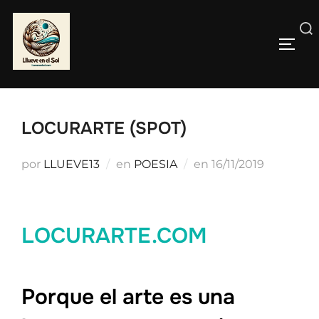
Saltar
al
Buscar:
contenido
ALTE
LOCURARTE (SPOT)
Publicado
por
LLUEVE13
en
POESIA
en
16/11/2019
el
LOCURARTE.COM
Porque el arte es una