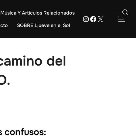
Música Y Artículos Relacionados
Instagram
Facebook
X
Buscar:
ALT
cto
SOBRE Llueve en el Sol
camino del
O.
s confusos: