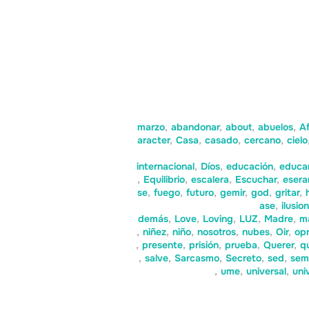
marzo
,
abandonar
,
about
,
abuelos
,
Af
aracter
,
Casa
,
casado
,
cercano
,
cielo
internacional
,
Díos
,
educación
,
educa
,
Equilibrio
,
escalera
,
Escuchar
,
esera
se
,
fuego
,
futuro
,
gemir
,
god
,
gritar
,
ase
,
ilusio
demás
,
Love
,
Loving
,
LUZ
,
Madre
,
m
,
niñez
,
niño
,
nosotros
,
nubes
,
Oir
,
opr
,
presente
,
prisión
,
prueba
,
Querer
,
q
,
salve
,
Sarcasmo
,
Secreto
,
sed
,
sem
,
ume
,
universal
,
uni