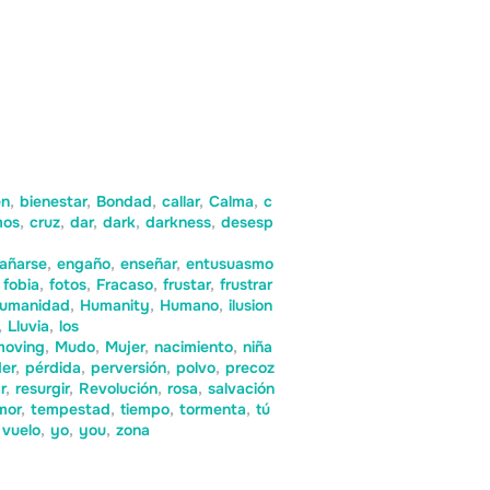
én
,
bienestar
,
Bondad
,
callar
,
Calma
,
c
mos
,
cruz
,
dar
,
dark
,
darkness
,
desesp
añarse
,
engaño
,
enseñar
,
entusuasmo
fobia
,
fotos
,
Fracaso
,
frustar
,
frustrar
umanidad
,
Humanity
,
Humano
,
ilusion
,
Lluvia
,
los
moving
,
Mudo
,
Mujer
,
nacimiento
,
niña
er
,
pérdida
,
perversión
,
polvo
,
precoz
r
,
resurgir
,
Revolución
,
rosa
,
salvación
mor
,
tempestad
,
tiempo
,
tormenta
,
tú
vuelo
,
yo
,
you
,
zona