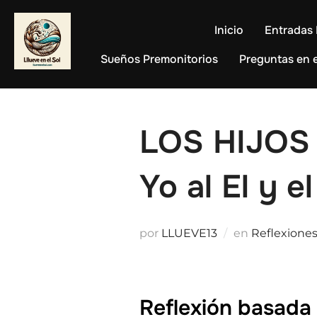
Saltar
al
Inicio
Entradas 
contenido
Sueños Premonitorios
Preguntas en e
LOS HIJOS 
Yo al El y
por
LLUEVE13
en
Reflexione
Reflexión basada