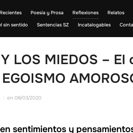
Recientes
Poesía y Prosa
Reflexiones
Relatos
l sin sentido
Sentencias SZ
Incatalogables
Conta
Y LOS MIEDOS – El 
 el EGOISMO AMOROS
Publicado
s
en
08/03/2020
el
 en sentimientos y pensamiento