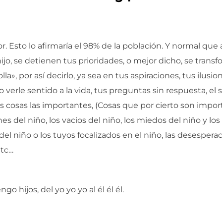
. Esto lo afirmaría el 98% de la población. Y normal que 
o, se detienen tus prioridades, o mejor dicho, se transf
a», por así decirlo, ya sea en tus aspiraciones, tus ilusio
verle sentido a la vida, tus preguntas sin respuesta, el s
tus cosas las importantes, (Cosas que por cierto son i
es del niño, los vacios del niño, los miedos del niño y los
el niño o los tuyos focalizados en el niño, las desespera
etc…
 hijos, del yo yo yo al él él él.