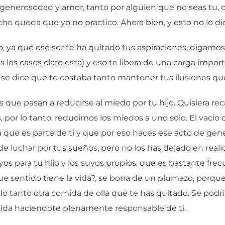
enerosodad y amor, tanto por alguien que no seas tu, co
o queda que yo no practico. Ahora bien, y esto no lo di
 ya que ese ser te ha quitado tus aspiraciones, digamos
 los casos claro esta) y eso te libera de una carga impo
a se dice que te costaba tanto mantener tus ilusiones qu
 que pasan a reducirse al miedo por tu hijo. Quisiera re
por lo tanto, reducimos los miedos a uno solo. El vacio c
a que es parte de ti y que por eso haces ese acto de ge
de luchar por tus sueños, pero no los has dejado en realid
os para tu hijo y los suyos propios, que es bastante fr
ue sentido tiene la vida?, se borra de un plumazo, porque 
 lo tanto otra comida de olla que te has quitado. Se pod
 vida haciendote plenamente responsable de ti.