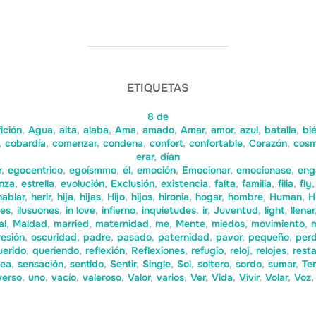
ETIQUETAS
8 de
ición
,
Agua
,
aita
,
alaba
,
Ama
,
amado
,
Amar
,
amor
,
azul
,
batalla
,
bi
,
cobardía
,
comenzar
,
condena
,
confort
,
confortable
,
Corazón
,
cos
erar
,
dían
r
,
egocentrico
,
egoísmmo
,
él
,
emoción
,
Emocionar
,
emocionase
,
eng
nza
,
estrella
,
evolución
,
Exclusión
,
existencia
,
falta
,
familia
,
filia
,
fly
,
hablar
,
herir
,
hija
,
hijas
,
Hijo
,
hijos
,
hironía
,
hogar
,
hombre
,
Human
,
H
nes
,
ilusuones
,
in love
,
infierno
,
inquietudes
,
ir
,
Juventud
,
light
,
llenar
al
,
Maldad
,
married
,
maternidad
,
me
,
Mente
,
miedos
,
movimiento
,
esión
,
oscuridad
,
padre
,
pasado
,
paternidad
,
pavor
,
pequeño
,
perd
uerido
,
queriendo
,
reflexión
,
Reflexiones
,
refugio
,
reloj
,
relojes
,
resta
ea
,
sensación
,
sentido
,
Sentir
,
Single
,
Sol
,
soltero
,
sordo
,
sumar
,
Te
verso
,
uno
,
vacío
,
valeroso
,
Valor
,
varios
,
Ver
,
Vida
,
Vivir
,
Volar
,
Voz
,