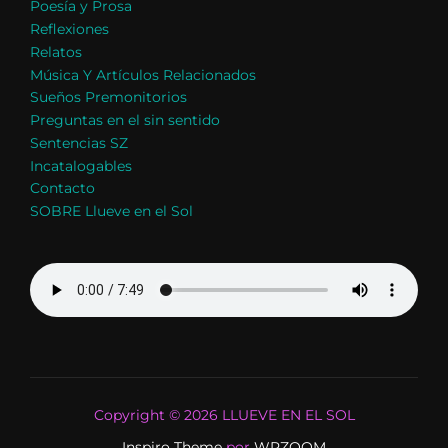
Poesía y Prosa
Reflexiones
Relatos
Música Y Artículos Relacionados
Sueños Premonitorios
Preguntas en el sin sentido
Sentencias SZ
Incatalogables
Contacto
SOBRE Llueve en el Sol
Copyright © 2026 LLUEVE EN EL SOL
Inspiro Theme
por
WPZOOM