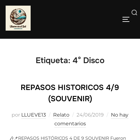
Saltar
al
Buscar:
contenido
ALTE
Etiqueta:
4° Disco
REPASOS HISTORICOS 4/9
(SOUVENIR)
Publicado
por
LLUEVE13
Relato
24/06/2019
No hay
el
comentarios
🎶📌REPASOS HISTÓRICOS 4 DE 9 SOUVENIR Fueron