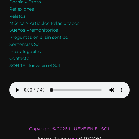
Poesía y Prosa
Reflexiones
Relatos
Música Y Artículos Relacionados
Sueños Premonitorios
Preguntas en el sin sentido
Sentencias SZ
Incatalogables
Contacto
SOBRE Llueve en el Sol
Copyright © 2026 LLUEVE EN EL SOL
Inspiro Theme
por
WPZOOM