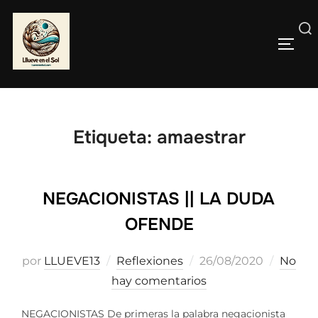
Saltar
al
Buscar:
contenido
ALTE
Etiqueta:
amaestrar
NEGACIONISTAS || LA DUDA
OFENDE
Publicado
por
LLUEVE13
Reflexiones
26/08/2020
No
el
hay comentarios
NEGACIONISTAS De primeras la palabra negacionista