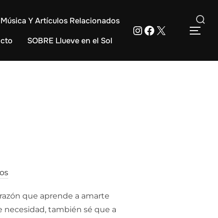
Música Y Artículos Relacionados
Instagram
Facebook
X
Buscar:
ALT
cto
SOBRE Llueve en el Sol
os
corazón que aprende a amarte
 de necesidad, también sé que a