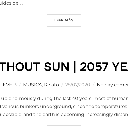
uidos de …
«AYUDARNOS A VIVIR»
LEER MÁS
THOUT SUN | 2057 Y
Publicado
UEVE13
MUSICA
,
Relato
25/07/2020
No hay comen
el
 up enormously during the last 40 years, most of humani
nd various bunkers underground, since the temperatures
r possible, and the earth is becoming increasingly dista