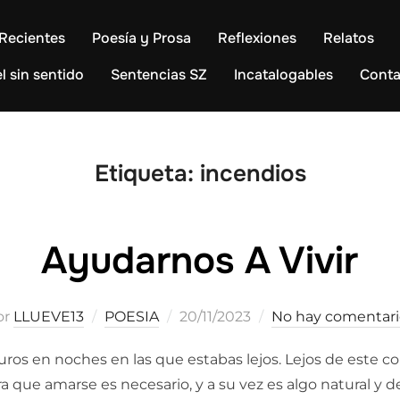
Recientes
Poesía y Prosa
Reflexiones
Relatos
l sin sentido
Sentencias SZ
Incatalogables
Conta
Etiqueta:
incendios
Ayudarnos A Vivir
Publicado
or
LLUEVE13
POESIA
20/11/2023
No hay comentari
el
ros en noches en las que estabas lejos. Lejos de este 
ra que amarse es necesario, y a su vez es algo natural y