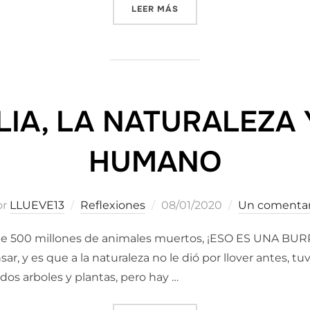
«WITHOUT SUN | 2057 YEAR
LEER MÁS
IA, LA NATURALEZA 
HUMANO
Publicado
or
LLUEVE13
Reflexiones
08/01/2020
Un comentar
el
la de 500 millones de animales muertos, ¡ESO ES UNA BURR
r, y es que a la naturaleza no le dió por llover antes, t
dos arboles y plantas, pero hay …