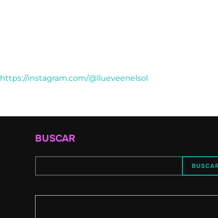
https://instagram.com/@llueveenelsol
BUSCAR
BUSCA