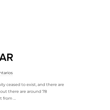
EAR
tarios
ty ceased to exist, and there are
 out there are around 78
nt from …