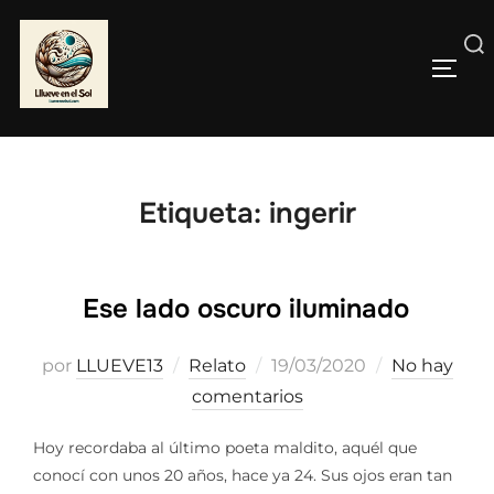
Saltar
al
Buscar:
contenido
ALTE
Etiqueta:
ingerir
Ese lado oscuro iluminado
Publicado
por
LLUEVE13
Relato
19/03/2020
No hay
el
comentarios
Hoy recordaba al último poeta maldito, aquél que
conocí con unos 20 años, hace ya 24. Sus ojos eran tan