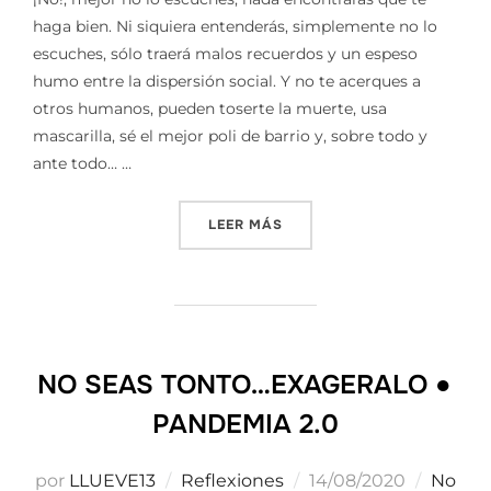
haga bien. Ni siquiera entenderás, simplemente no lo
escuches, sólo traerá malos recuerdos y un espeso
humo entre la dispersión social. Y no te acerques a
otros humanos, pueden toserte la muerte, usa
mascarilla, sé el mejor poli de barrio y, sobre todo y
ante todo… …
«CUENTA HASTA 10 Y… NO 
LEER MÁS
NO SEAS TONTO…EXAGERALO ●
PANDEMIA 2.0
Publicado
por
LLUEVE13
Reflexiones
14/08/2020
No