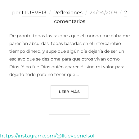
Publicado
por
LLUEVE13
Reflexiones
24/04/2019
2
el
comentarios
De pronto todas las razones que el mundo me daba me
parecían absurdas, todas basadas en el intercambio
tiempo dinero, y supe que algún día dejaría de ser un
esclavo que se desloma para que otros vivan como
Dios. Y no fue Dios quién apareció, sino mi valor para
dejarlo todo para no tener que …
«RAZONES DE MIERDA»
LEER MÁS
https://instagram.com/@llueveenelsol