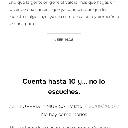
uno que la gente en general valora más que hagas un
cover de una canción que ya conocen que que les
muestres algo tuyo, ya sea esto de calidad y emoción o
sea una puta …
«IMITADORES VS AUTENTIC
LEER MÁS
Cuenta hasta 10 y… no lo
escuches.
Publicado
por
LLUEVE13
MUSICA
,
Relato
20/09/2020
el
No hay comentarios
¡No!, mejor no lo escuches, nada encontrarás que te