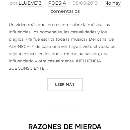
Publicado
por
LLUEVE13
POESIA
08/05/2019
No hay
el
comentarios
Un vídeo más que interesante sobre la música, las
influencias, los homenajes, las casualidades y los
plagios. ¿Ya fue escrita toda la música? Del canal de
ALVINSCH: Y de paso una vez hayais visto el vídeo os
dejo 4 enlaces en los que a mí me ha pasado, una
influenciado y otra casualmente. INFLUENCIA
SUBCONSCIENTE …
«¿ESTÁ TODO INVENTADO?»
LEER MÁS
RAZONES DE MIERDA