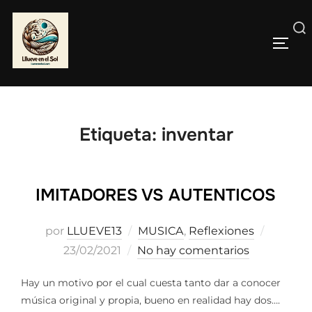
Saltar
al
Buscar:
contenido
ALTE
Etiqueta:
inventar
IMITADORES VS AUTENTICOS
Publica
por
LLUEVE13
MUSICA
,
Reflexiones
el
23/02/2021
No hay comentarios
Hay un motivo por el cual cuesta tanto dar a conocer
música original y propia, bueno en realidad hay dos….