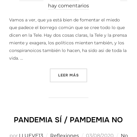
el
hay comentarios
Vamos a ver, que ya está bien de fomentar el miedo
que padece el borrego común que se cree todo lo que
dicen en la Tele. Hay dos cosas claras, la Tele y la prensa
miente y exagera, los políticos mienten también, y los
conspiranoicos también lo hacen, ha sido asi de toda la
vida. …
«NO SEAS TONTO…EXAGERAL
LEER MÁS
PANDEMIA SÍ / PAMDEMIA NO
Publicado
por
LLUEVE13
Reflexiones
03/08/2020
No