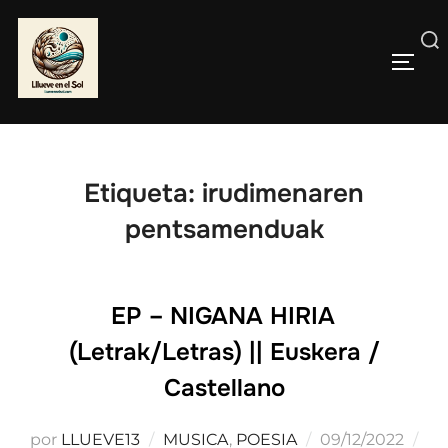
Saltar
al
Buscar:
contenido
ALTE
Etiqueta:
irudimenaren
pentsamenduak
EP – NIGANA HIRIA
(Letrak/Letras) || Euskera /
Castellano
Publicado
por
LLUEVE13
MUSICA
,
POESIA
09/12/2022