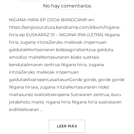
el
No hay comentarios
NIGANA HIRIA EP OSOA BANDCAMP-en:
https://sergiozurutuza.bandcamp.com/album/nigana-
hiria-ep EUSKARAZ 01 – NIGANA IRIA (LETRA) Nigana
hiria, zugana iritziaZeruko malkoak impernuan
galdutakNortasinaren bidezagiriaSentzua galduta,
amodioz maiteNortasunaren bidez sustraia
kendutaAmaren zentrua Nigana hiria, zugana
iritziaZeruko malkoak impernuan
galdutakItxaropenLasaitasunGorde gorde, gorde gorde
Nigana hiriaia, zugana iritziaNortasunaren nidez
maitasunez eukitaItxaropena Sutraiaren zentrua, buru
jotabihotz maite, nigana hiria Nigana hiria sustraiaren
erdiMalkoaren …
«EP – NIGANA HIRIA (LETR
LEER MÁS