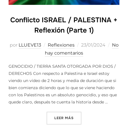
Conflicto ISRAEL / PALESTINA +
Reflexión (Parte 1)
Publicado
por
LLUEVE13
Reflexiones
23/01/2024
No
el
hay comentarios
GENOCIDIO / TIERRA SANTA OTORGADA POR DIOS /
DERECHOS Con respecto a Palestina e Israel estoy
viendo un vídeo de 2 horas y media de duración que si
bien comienza diciendo que lo que se viene haciendo
con los Palestinos es un absoluto genocidio, y eso que
quede claro, después te cuenta la historia desde …
«CONFLICTO ISRAEL / PALES
LEER MÁS