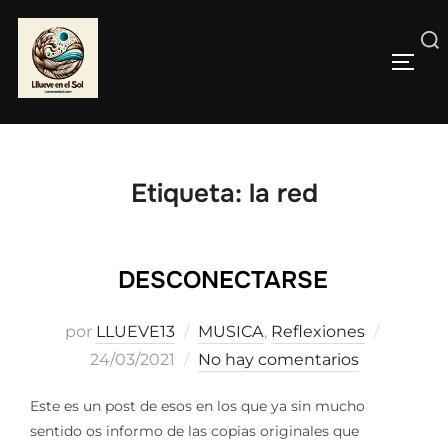
Saltar
al
Buscar:
contenido
ALTE
Etiqueta:
la red
DESCONECTARSE
Publica
por
LLUEVE13
MUSICA
,
Reflexiones
el
24/03/2021
No hay comentarios
Este es un post de esos en los que ya sin mucho
sentido os informo de las copias originales que