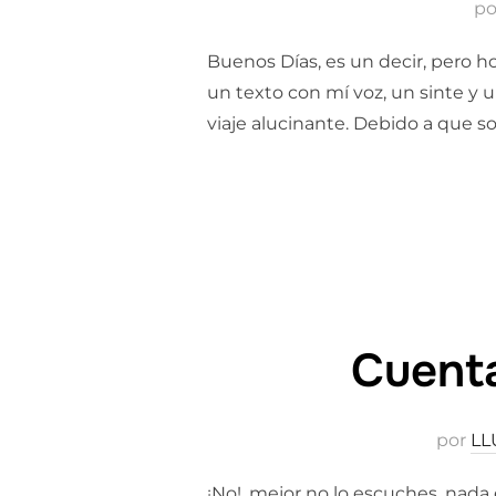
p
Buenos Días, es un decir, pero h
un texto con mí voz, un sinte y 
viaje alucinante. Debido a que s
Cuenta
por
LL
¡No!, mejor no lo escuches, nada