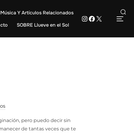
Música Y Artículos Relacionados
Instagram
Facebook
X
Buscar:
ALT
cto
SOBRE Llueve en el Sol
ios
ginación, pero puedo decir sin
 Amanecer de tantas veces que te