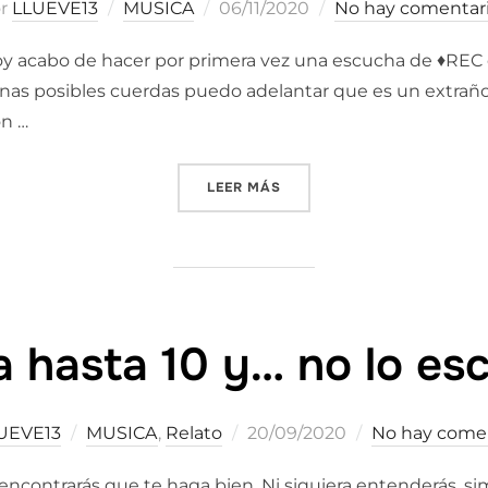
Publicado
or
LLUEVE13
MUSICA
06/11/2020
No hay comentar
el
oy acabo de hacer por primera vez una escucha de ♦️REC en
unas posibles cuerdas puedo adelantar que es un extraño, 
on …
«INDOMABLE»
LEER MÁS
 hasta 10 y… no lo es
Publicado
UEVE13
MUSICA
,
Relato
20/09/2020
No hay come
el
 encontrarás que te haga bien. Ni siquiera entenderás, s