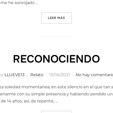
a me he sonrojado …
«VIDA, AMOR Y MUERTE»
LEER MÁS
RECONOCIENDO
Publicado
or
LLUEVE13
Relato
19/06/2021
No hay comentari
el
esta soledad momentanea, en este silencio en el que tan 
a de llenarme con su simple presencia y habiendo perdido
de 14 años, así, de repente, …