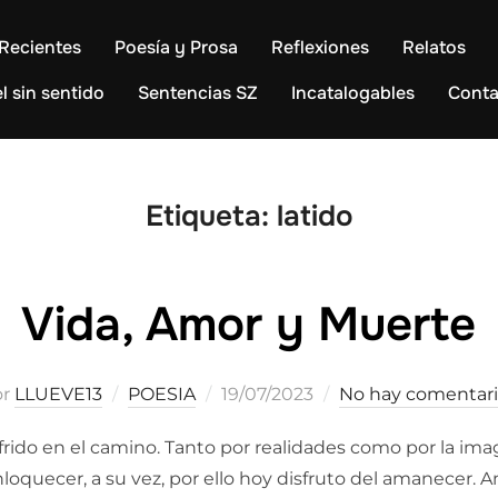
Recientes
Poesía y Prosa
Reflexiones
Relatos
l sin sentido
Sentencias SZ
Incatalogables
Conta
Etiqueta:
latido
Vida, Amor y Muerte
Publicado
or
LLUEVE13
POESIA
19/07/2023
No hay comentar
el
ufrido en el camino. Tanto por realidades como por la ima
loquecer, a su vez, por ello hoy disfruto del amanecer.