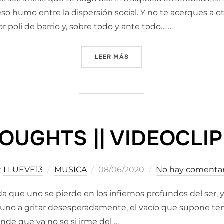
so humo entre la dispersión social. Y no te acerques a 
or poli de barrio y, sobre todo y ante todo… …
«CUENTA HASTA 10 Y… NO 
LEER MÁS
OUGHTS || VIDEOCLIP
Publicado
r
LLUEVE13
MUSICA
08/06/2020
No hay comentar
el
a que uno se pierde en los infiernos profundos del ser,
no a gritar desesperadamente, el vacío que supone tene
nde que ya no se si irme del …