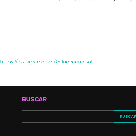
https://instagram.com/@llueveenelsol
BUSCAR
BUSCA