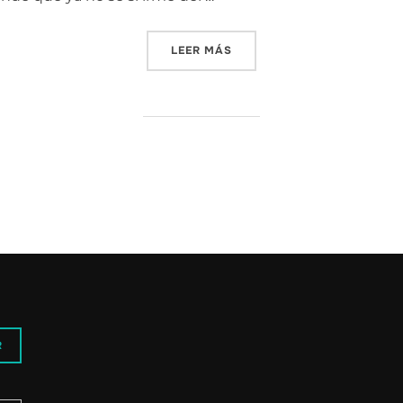
«FAST THOUGHTS || VIDEOC
LEER MÁS
R