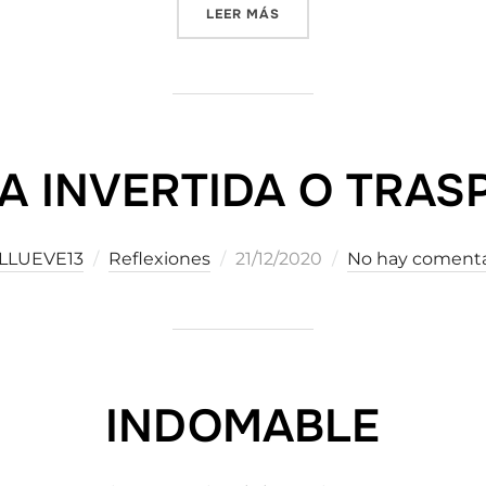
«RECONOCIENDO»
LEER MÁS
A INVERTIDA O TRAS
Publicado
LLUEVE13
Reflexiones
21/12/2020
No hay comenta
el
INDOMABLE