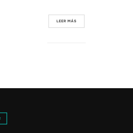
«GENERACIÓN X – ADAPTA
LEER MÁS
R