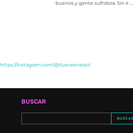
buenos y gente sufridora. Sin ir …
https://instagram.com/@llueveenelsol
BUSCAR
BUSCA