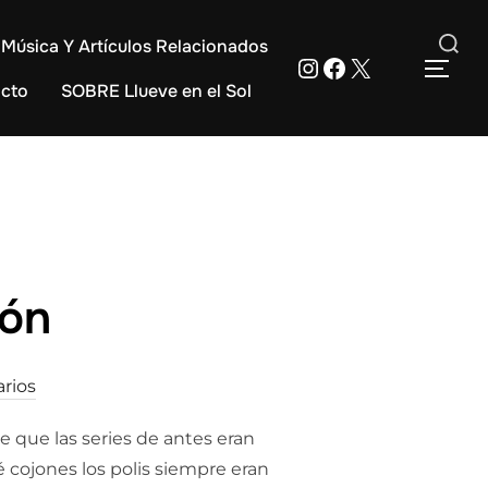
Música Y Artículos Relacionados
Instagram
Facebook
X
Buscar:
ALT
cto
SOBRE Llueve en el Sol
ión
rios
 que las series de antes eran
é cojones los polis siempre eran