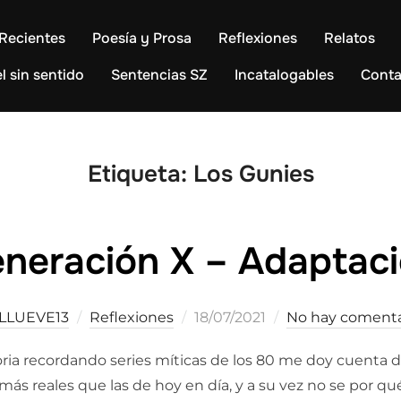
Recientes
Poesía y Prosa
Reflexiones
Relatos
l sin sentido
Sentencias SZ
Incatalogables
Conta
Etiqueta:
Los Gunies
neración X – Adaptac
Publicado
LLUEVE13
Reflexiones
18/07/2021
No hay comenta
el
a recordando series míticas de los 80 me doy cuenta de
ás reales que las de hoy en día, y a su vez no se por qu