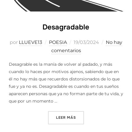
Desagradable
Publicado
por
LLUEVE13
POESIA
19/03/2024
No hay
el
comentarios
Desagrable es la manía de volver al padado, y más
cuando lo haces por motivos ajenos, sabiendo que en
él no hay más que recuerdos distorsionados de lo que
fue y ya no es. Desagradable es cuando en tus sueños
aparecen personas que ya no forman parte de tu vida, y
que por un momento …
«DESAGRADABLE»
LEER MÁS