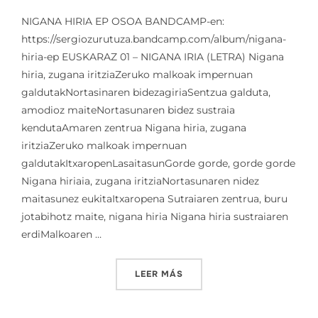
NIGANA HIRIA EP OSOA BANDCAMP-en:
https://sergiozurutuza.bandcamp.com/album/nigana-
hiria-ep EUSKARAZ 01 – NIGANA IRIA (LETRA) Nigana
hiria, zugana iritziaZeruko malkoak impernuan
galdutakNortasinaren bidezagiriaSentzua galduta,
amodioz maiteNortasunaren bidez sustraia
kendutaAmaren zentrua Nigana hiria, zugana
iritziaZeruko malkoak impernuan
galdutakItxaropenLasaitasunGorde gorde, gorde gorde
Nigana hiriaia, zugana iritziaNortasunaren nidez
maitasunez eukitaItxaropena Sutraiaren zentrua, buru
jotabihotz maite, nigana hiria Nigana hiria sustraiaren
erdiMalkoaren …
«EP – NIGANA HIRIA (LETR
LEER MÁS