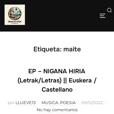
Saltar
al
Buscar:
contenido
ALTE
Etiqueta:
maite
EP – NIGANA HIRIA
(Letrak/Letras) || Euskera /
Castellano
Publicado
por
LLUEVE13
MUSICA
,
POESIA
09/12/2022
el
No hay comentarios