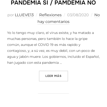
PANDEMIA SÍ / PAMDEMIA NO
Publicado
por
LLUEVE13
Reflexiones
03/08/2020
No
el
hay comentarios
Yo lo tengo muy claro, el virus existe, y ha matado a
muchas personas, pero también lo hace la gripe
común, aunque el COVID 19 es más rapido y
contagioso, y, a sú vez, es muy debil, con un poco de
agua y jabón muere. Los gobiernos, incluido el Español,
han jugado con esta pandemia …
«PANDEMIA SÍ / PAMDEMIA
LEER MÁS