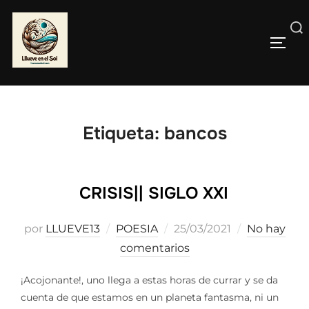
Saltar
al
Buscar:
contenido
ALTE
Etiqueta:
bancos
CRISIS|| SIGLO XXI
Publicado
por
LLUEVE13
POESIA
25/03/2021
No hay
el
comentarios
¡Acojonante!, uno llega a estas horas de currar y se da
cuenta de que estamos en un planeta fantasma, ni un