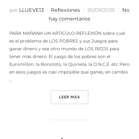
Publicado
por
LLUEVE13
Reflexiones
26/09/2020
No
el
hay comentarios
PARA MAÑANA UN ARTICULO-REFLEXIÓN sobre cual
es el problema de LOS POBRES y sus Juegos para
ganar dinero y ese otro mundo de LOS RICOS para
tener más dinero. El juego de los pobres son el
Euromillon, la Bonoloto, la Quiniela, la O.N.C.E. etc Pero
en esos juegos es casi imposible que ganes, en cambio
…
«SIN DINERO NO SE PUEDE 
LEER MÁS