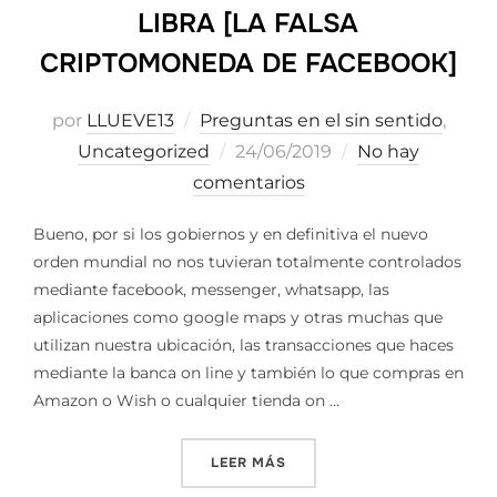
LIBRA [LA FALSA
CRIPTOMONEDA DE FACEBOOK]
por
LLUEVE13
Preguntas en el sin sentido
,
Publicado
Uncategorized
24/06/2019
No hay
el
comentarios
Bueno, por si los gobiernos y en definitiva el nuevo
orden mundial no nos tuvieran totalmente controlados
mediante facebook, messenger, whatsapp, las
aplicaciones como google maps y otras muchas que
utilizan nuestra ubicación, las transacciones que haces
mediante la banca on line y también lo que compras en
Amazon o Wish o cualquier tienda on …
«LIBRA [LA FALSA CRIPTO
LEER MÁS