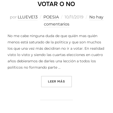
VOTAR O NO
Publicado
por
LLUEVE13
POESIA
10/11/2019
No hay
el
comentarios
No me cabe ninguna duda de que quién mas quién
menos está saturado de la politica y que son muchos
los que una vez más decidiran no ir a votar. En realidad
visto lo visto y siendo las cuartas elecciones en cuatro
años debieramos de darles una lección a todos los
políticos no formando parte …
«VOTAR O NO»
LEER MÁS