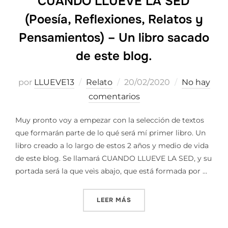
CUANDO LLUEVE LA SED
(Poesía, Reflexiones, Relatos y
Pensamientos) – Un libro sacado
de este blog.
Publicado
por
LLUEVE13
Relato
20/02/2020
No hay
el
comentarios
Muy pronto voy a empezar con la selección de textos
que formarán parte de lo qué será mí primer libro. Un
libro creado a lo largo de estos 2 años y medio de vida
de este blog. Se llamará CUANDO LLUEVE LA SED, y su
portada será la que veìs abajo, que está formada por …
«CUANDO LLUEVE LA SED (P
LEER MÁS