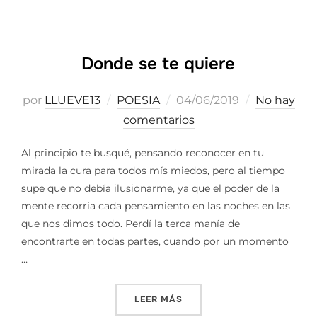
Donde se te quiere
Publicado
por
LLUEVE13
POESIA
04/06/2019
No hay
el
comentarios
Al principio te busqué, pensando reconocer en tu
mirada la cura para todos mís miedos, pero al tiempo
supe que no debía ilusionarme, ya que el poder de la
mente recorria cada pensamiento en las noches en las
que nos dimos todo. Perdí la terca manía de
encontrarte en todas partes, cuando por un momento
…
«DONDE SE TE QUIERE»
LEER MÁS