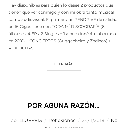
Hay disponibles para quién lo desee 2 productos que
tienen que ver conmigo y con mí obra tanto musical
como audiovisual. El primero un PENDRIVE de calidad
de 16 Gigas lleno con TODA MÍ DISCOGRAFÍA (8
álbumes, 4 EPs, 2 Singles + 1 album Innédito abortado
en 2001) + CONCIERTOS (Guggenheim y Zodiaco) +
VIDEOCLIPS …
«MERCHANDISING»
LEER MÁS
POR AGUNA RAZÓN…
Publicado
por
LLUEVE13
Reflexiones
24/11/2018
No