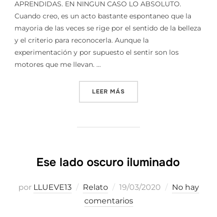
APRENDIDAS. EN NINGUN CASO LO ABSOLUTO.
Cuando creo, es un acto bastante espontaneo que la
mayoria de las veces se rige por el sentido de la belleza
y el criterio para reconocerla. Aunque la
experimentación y por supuesto el sentir son los
motores que me llevan. …
«EXPRESAR Y EXPLICAR || 
LEER MÁS
Ese lado oscuro iluminado
Publicado
por
LLUEVE13
Relato
19/03/2020
No hay
el
comentarios