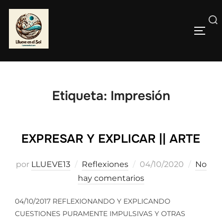
Saltar
al
Buscar:
contenido
ALTE
Etiqueta:
Impresión
EXPRESAR Y EXPLICAR || ARTE
Publicado
por
LLUEVE13
Reflexiones
04/10/2020
No
el
hay comentarios
04/10/2017 REFLEXIONANDO Y EXPLICANDO
CUESTIONES PURAMENTE IMPULSIVAS Y OTRAS