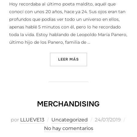
Hoy recordaba al último poeta maldito, aquél que
conocí con unos 20 años, hace ya 24. Sus ojos eran tan
profundos que podías ver todo un universo en ellos,
apenas hablé 5 minutos con él, pero lo he recordado
toda la vida. Estoy hablando de Leopoldo María Panero,
último hijo de los Panero, familia de …
«ESE LADO OSCURO ILUMI
LEER MÁS
MERCHANDISING
Publicado
por
LLUEVE13
Uncategorized
24/07/2019
el
No hay comentarios