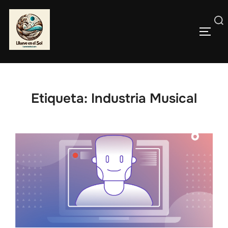
Saltar
al
Buscar:
contenido
ALTE
Etiqueta:
Industria Musical