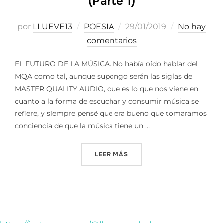
(Parte 1)
Publicado
por
LLUEVE13
POESIA
29/01/2019
No hay
el
comentarios
EL FUTURO DE LA MÚSICA. No había oído hablar del
MQA como tal, aunque supongo serán las siglas de
MASTER QUALITY AUDIO, que es lo que nos viene en
cuanto a la forma de escuchar y consumir música se
refiere, y siempre pensé que era bueno que tomaramos
conciencia de que la música tiene un …
«EL FUTURO DE LA MÚSICA 
LEER MÁS