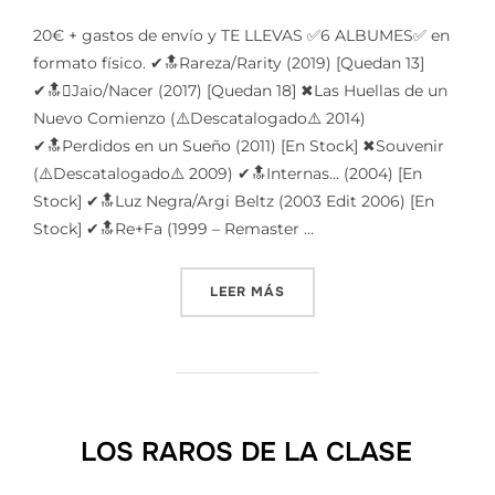
20€ + gastos de envío y TE LLEVAS ✅6 ALBUMES✅ en
formato físico. ✔🔝Rareza/Rarity (2019) [Quedan 13]
✔🔝Jaio/Nacer (2017) [Quedan 18] ✖Las Huellas de un
Nuevo Comienzo (⚠️Descatalogado⚠️ 2014)
✔🔝Perdidos en un Sueño (2011) [En Stock] ✖Souvenir
(⚠️Descatalogado⚠️ 2009) ✔🔝Internas… (2004) [En
Stock] ✔🔝Luz Negra/Argi Beltz (2003 Edit 2006) [En
Stock] ✔🔝Re+Fa (1999 – Remaster …
«6 ALBUMES POR 20€ (A 3’
LEER MÁS
LOS RAROS DE LA CLASE