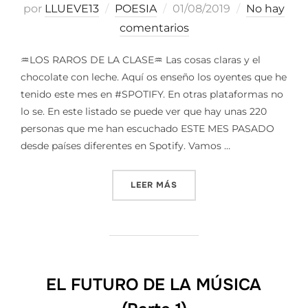
Publicado
por
LLUEVE13
POESIA
01/08/2019
No hay
el
comentarios
♒LOS RAROS DE LA CLASE♒ Las cosas claras y el
chocolate con leche. Aquí os enseño los oyentes que he
tenido este mes en #SPOTIFY. En otras plataformas no
lo se. En este listado se puede ver que hay unas 220
personas que me han escuchado ESTE MES PASADO
desde países diferentes en Spotify. Vamos …
«LOS RAROS DE LA CLASE»
LEER MÁS
EL FUTURO DE LA MÚSICA