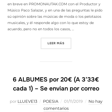
en breve en PROMONAUTAK.COM con el Productor y
Músico Paco Salazar, y en una de las preguntas le pido
sú opinión sobre las músicas de moda o los pelotazos
musicales, y él responde algo con lo que estoy de
acuerdo, pero no en todos los casos, …
«LA DIFERENCIA ENTRE EL 
LEER MÁS
6 ALBUMES por 20€ (A 3’33€
cada 1) – Se envian por correo
Publicado
por
LLUEVE13
POESIA
01/11/2019
No hay
el
comentarios