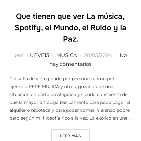
Que tienen que ver La música,
Spotify, el Mundo, el Ruido y la
Paz.
Publicado
por
LLUEVE13
MUSICA
20/03/2024
No
el
hay comentarios
Filosofía de vida guiado por personas como por
ejemplo PEPE MUJICA y otros, gozando de una
situación en parte privilegiada y siendo consciente de
que la mayoría trabaja básicamente para pode pagar el
alquiler o hipoteca y para poder comer. Y siendo pobre
pero según mi filosofía rico a la vez. Lo explico en una …
«QUE TIENEN QUE VER LA MÚ
LEER MÁS