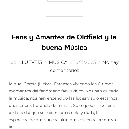
Fans y Amantes de Oldfield y la
buena Música
Publicado
por
LLUEVE13
MUSICA
19/11/2023
No hay
el
comentarios
Miguel García (Liebre) Estamos viviendo los últimos
momentos del fenómeno fan Oldfico. Nos han quitado
la música, nos han encendido las luces y solo estamos
unos pocos tratando de resistir. Solo quedan los feos
de la fiesta que se miran con recelo y duda, la
esperanza de que suceda algo que encienda de nuevo
la …