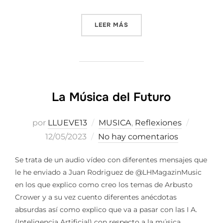
«FANS Y AMANTES DE OLDF
LEER MÁS
La Música del Futuro
Publica
por
LLUEVE13
MUSICA
,
Reflexiones
el
12/05/2023
No hay comentarios
Se trata de un audio vídeo con diferentes mensajes que
le he enviado a Juan Rodriguez de @LHMagazinMusic
en los que explico como creo los temas de Arbusto
Crower y a su vez cuento diferentes anécdotas
absurdas así como explico que va a pasar con las I A.
(Inteligencia Artificial) con respecto a la música …