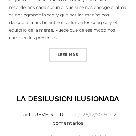
recordemos cada susurro, que si se nos encoge el alma
se nos agrande la sed, y que por las manías nos
descubra la noche entre el calor de los cuerpos y el
equibrio de la mente. Puede que de ese modo nos
cambien los presentes, …
«LIBRES»
LEER MÁS
LA DESILUSION ILUSIONADA
Publicado
por
LLUEVE13
Relato
26/12/2019
2
el
comentarios