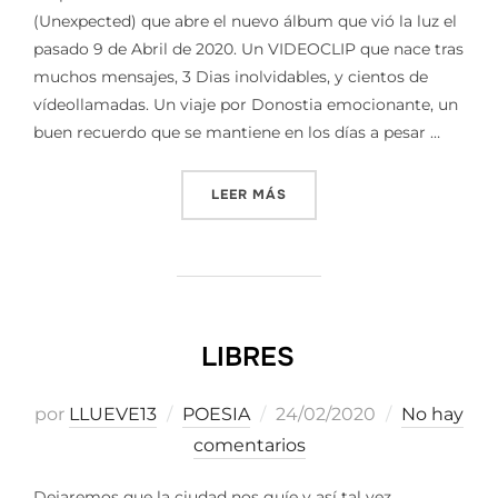
(Unexpected) que abre el nuevo álbum que vió la luz el
pasado 9 de Abril de 2020. Un VIDEOCLIP que nace tras
muchos mensajes, 3 Dias inolvidables, y cientos de
vídeollamadas. Un viaje por Donostia emocionante, un
buen recuerdo que se mantiene en los días a pesar …
«GROSEN I (UNEXPECTED) ||
LEER MÁS
LIBRES
Publicado
por
LLUEVE13
POESIA
24/02/2020
No hay
el
comentarios
Dejaremos que la ciudad nos guíe y así tal vez