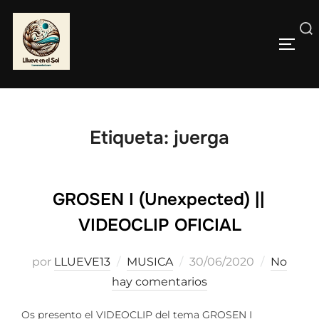
Saltar
al
Buscar:
contenido
ALTE
Etiqueta:
juerga
GROSEN I (Unexpected) ||
VIDEOCLIP OFICIAL
Publicado
por
LLUEVE13
MUSICA
30/06/2020
No
el
hay comentarios
Os presento el VIDEOCLIP del tema GROSEN I