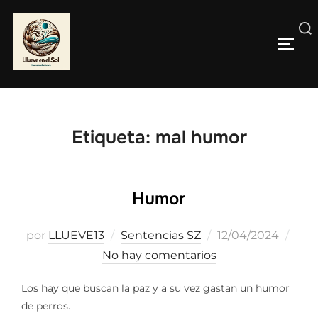
Saltar
al
Buscar:
contenido
ALTE
Etiqueta:
mal humor
Humor
Publicado
por
LLUEVE13
Sentencias SZ
12/04/2024
el
No hay comentarios
Los hay que buscan la paz y a su vez gastan un humor
de perros.