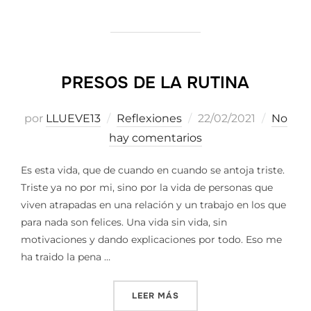
PRESOS DE LA RUTINA
Publicado
por
LLUEVE13
Reflexiones
22/02/2021
No
el
hay comentarios
Es esta vida, que de cuando en cuando se antoja triste.
Triste ya no por mi, sino por la vida de personas que
viven atrapadas en una relación y un trabajo en los que
para nada son felices. Una vida sin vida, sin
motivaciones y dando explicaciones por todo. Eso me
ha traido la pena …
«PRESOS DE LA RUTINA»
LEER MÁS