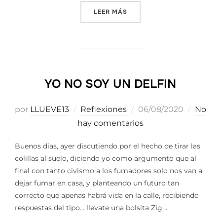
«¿POR QUÉ ESTOY DEDICAN
LEER MÁS
YO NO SOY UN DELFIN
Publicado
por
LLUEVE13
Reflexiones
06/08/2020
No
el
hay comentarios
Buenos días, ayer discutiendo por el hecho de tirar las
colillas al suelo, diciendo yo como argumento que al
final con tanto civismo a los fumadores solo nos van a
dejar fumar en casa, y planteando un futuro tan
correcto que apenas habrá vida en la calle, recibiendo
respuestas del tipo… llevate una bolsita Zig …