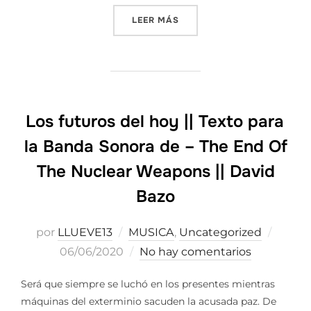
«YO NO SOY UN DELFIN»
LEER MÁS
Los futuros del hoy || Texto para
la Banda Sonora de – The End Of
The Nuclear Weapons || David
Bazo
Publi
por
LLUEVE13
MUSICA
,
Uncategorized
el
06/06/2020
No hay comentarios
Será que siempre se luchó en los presentes mientras
máquinas del exterminio sacuden la acusada paz. De