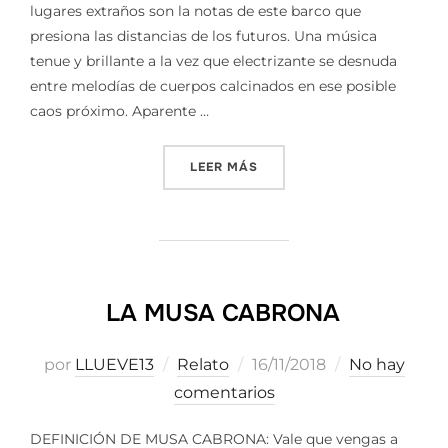
lugares extraños son la notas de este barco que
presiona las distancias de los futuros. Una música
tenue y brillante a la vez que electrizante se desnuda
entre melodías de cuerpos calcinados en ese posible
caos próximo. Aparente …
«LOS FUTUROS DEL HOY || 
LEER MÁS
LA MUSA CABRONA
Publicado
por
LLUEVE13
Relato
16/11/2018
No hay
el
comentarios
DEFINICIÓN DE MUSA CABRONA: Vale que vengas a