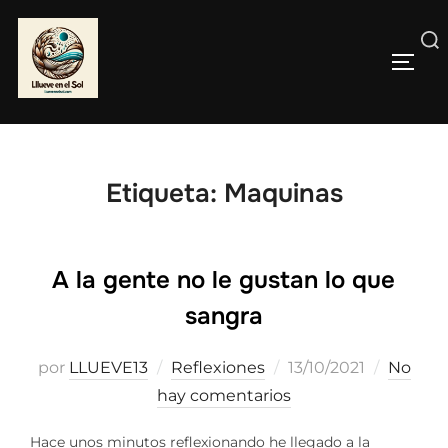
Saltar
al
Buscar:
contenido
ALTE
Etiqueta:
Maquinas
A la gente no le gustan lo que
sangra
Publicado
por
LLUEVE13
Reflexiones
13/10/2021
No
el
hay comentarios
Hace unos minutos reflexionando he llegado a la