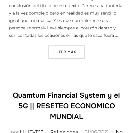
conclusión del título de este texto. Parece una tontería
y a la vez complejo pero en realidad es muy sencillo,
igual que mí música. Y es que normalmente una
persona «normal» lleva siempre el corazón dentro y
son contadas las ocasiones en las que lo saca fuera …
«A LA GENTE NO LE GUSTA
LEER MÁS
Quamtum Financial System y el
5G || RESETEO ECONOMICO
MUNDIAL
Publicado
por
LLUEVE13
Reflexiones
21/06/2021
No