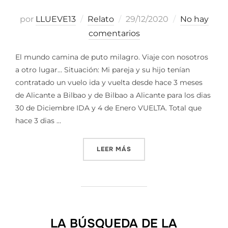
Publicado
por
LLUEVE13
Relato
29/12/2020
No hay
el
comentarios
El mundo camina de puto milagro. Viaje con nosotros
a otro lugar… Situación: Mi pareja y su hijo tenían
contratado un vuelo ida y vuelta desde hace 3 meses
de Alicante a Bilbao y de Bilbao a Alicante para los dias
30 de Diciembre IDA y 4 de Enero VUELTA. Total que
hace 3 dias …
«EL MUNDO CAMINA DE PU
LEER MÁS
LA BÚSQUEDA DE LA