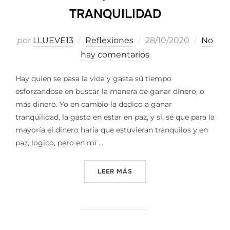
TRANQUILIDAD
Publicado
por
LLUEVE13
Reflexiones
28/10/2020
No
el
hay comentarios
Hay quien se pasa la vida y gasta sú tiempo
esforzandose en buscar la manera de ganar dinero, o
más dinero. Yo en cambio la dedico a ganar
tranquilidad, la gasto en estar en paz, y sí, sé que para la
mayoría el dinero haria que estuvieran tranquilos y en
paz, logico, pero en mí …
«LA BÚSQUEDA DE LA TRA
LEER MÁS