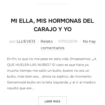
MI ELLA, MIS HORMONAS DEL
CARAJO Y YO
Publicado
por
LLUEVE13
Relato
07/10/2019
No hay
el
comentarios
En fin, lo que no me pase en esta vida. Empezamos. ¿A
QUE HUELEN LAS NUBES? El caso es que hace ya
mucho tiempo me salió un bulto, bueno no era un
bulto, más bien era…. ahora os explico, de momento
llamemoslé bulto en la teta izquierda, y al ir al medico
resultó que era …
«MI ELLA, MIS HORMONAS 
LEER MÁS