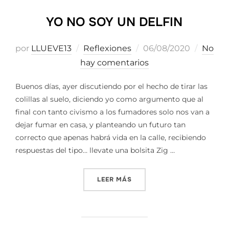
YO NO SOY UN DELFIN
Publicado
por
LLUEVE13
Reflexiones
06/08/2020
No
el
hay comentarios
Buenos días, ayer discutiendo por el hecho de tirar las
colillas al suelo, diciendo yo como argumento que al
final con tanto civismo a los fumadores solo nos van a
dejar fumar en casa, y planteando un futuro tan
correcto que apenas habrá vida en la calle, recibiendo
respuestas del tipo… llevate una bolsita Zig …
«YO NO SOY UN DELFIN»
LEER MÁS