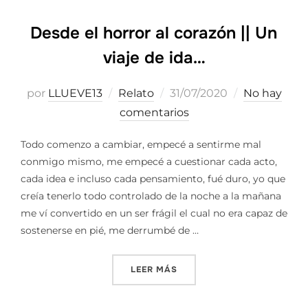
Desde el horror al corazón || Un
viaje de ida…
Publicado
por
LLUEVE13
Relato
31/07/2020
No hay
el
comentarios
Todo comenzo a cambiar, empecé a sentirme mal
conmigo mismo, me empecé a cuestionar cada acto,
cada idea e incluso cada pensamiento, fué duro, yo que
creía tenerlo todo controlado de la noche a la mañana
me ví convertido en un ser frágil el cual no era capaz de
sostenerse en pié, me derrumbé de …
«DESDE EL HORROR AL CORA
LEER MÁS