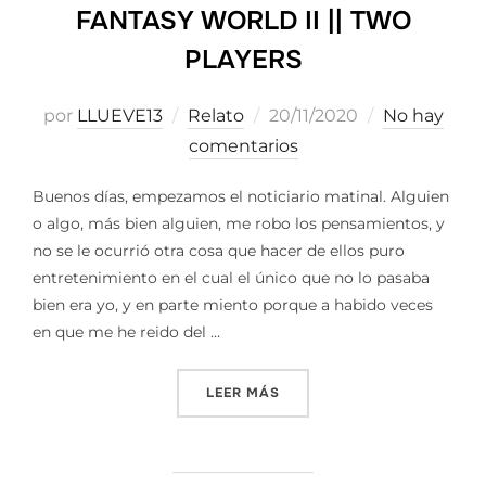
FANTASY WORLD II || TWO
PLAYERS
Publicado
por
LLUEVE13
Relato
20/11/2020
No hay
el
comentarios
Buenos días, empezamos el noticiario matinal. Alguien
o algo, más bien alguien, me robo los pensamientos, y
no se le ocurrió otra cosa que hacer de ellos puro
entretenimiento en el cual el único que no lo pasaba
bien era yo, y en parte miento porque a habido veces
en que me he reido del …
«NOTICIARIO MATYNAL SKIZ
LEER MÁS