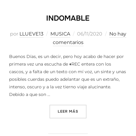
INDOMABLE
Publicado
por
LLUEVE13
MUSICA
06/11/2020
No hay
el
comentarios
Buenos Días, es un decir, pero hoy acabo de hacer por
primera vez una escucha de ♦️REC entera con los
cascos, y a falta de un texto con mí voz, un sinte y unas
posibles cuerdas puedo adelantar que es un extraño,
intenso, oscuro y a la vez tierno viaje alucinante.
Debido a que son …
«INDOMABLE»
LEER MÁS