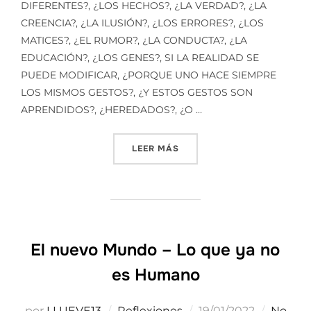
DIFERENTES?, ¿LOS HECHOS?, ¿LA VERDAD?, ¿LA
CREENCIA?, ¿LA ILUSIÓN?, ¿LOS ERRORES?, ¿LOS
MATICES?, ¿EL RUMOR?, ¿LA CONDUCTA?, ¿LA
EDUCACIÓN?, ¿LOS GENES?, SI LA REALIDAD SE
PUEDE MODIFICAR, ¿PORQUE UNO HACE SIEMPRE
LOS MISMOS GESTOS?, ¿Y ESTOS GESTOS SON
APRENDIDOS?, ¿HEREDADOS?, ¿O …
«¿QUE ES LA REALIDAD?»
LEER MÁS
El nuevo Mundo – Lo que ya no
es Humano
Publicado
por
LLUEVE13
Reflexiones
19/01/2022
No