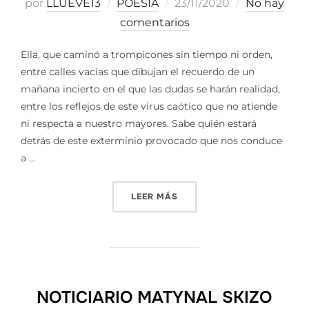
Publicado
por
LLUEVE13
POESIA
23/11/2020
No hay
el
comentarios
Ella, que caminó a trompicones sin tiempo ni orden,
entre calles vacías que dibujan el recuerdo de un
mañana incierto en el que las dudas se harán realidad,
entre los reflejos de este virus caótico que no atiende
ni respecta a nuestro mayores. Sabe quién estará
detrás de este exterminio provocado que nos conduce
a …
«HUMANIZAR»
LEER MÁS
NOTICIARIO MATYNAL SKIZO