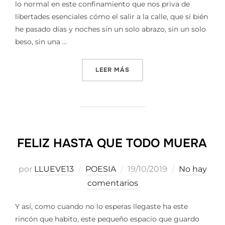
lo normal en este confinamiento que nos priva de
libertades esenciales cómo el salir a la calle, que si bién
he pasado días y noches sin un solo abrazo, sin un solo
beso, sin una …
«EL MUNDO QUE NOS DEJÓ
LEER MÁS
FELIZ HASTA QUE TODO MUERA
Publicado
por
LLUEVE13
POESIA
19/10/2019
No hay
el
comentarios
Y así, como cuando no lo esperas llegaste ha este
rincón que habito, este pequeño espacio que guardo