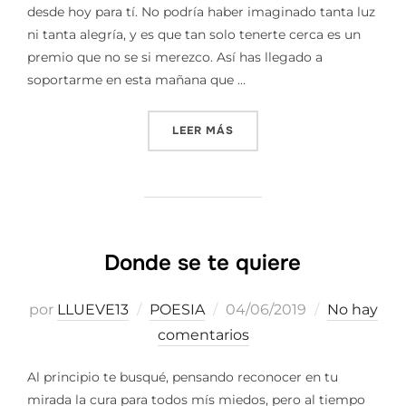
desde hoy para tí. No podría haber imaginado tanta luz
ni tanta alegría, y es que tan solo tenerte cerca es un
premio que no se si merezco. Así has llegado a
soportarme en esta mañana que …
«FELIZ HASTA QUE TODO M
LEER MÁS
Donde se te quiere
Publicado
por
LLUEVE13
POESIA
04/06/2019
No hay
el
comentarios
Al principio te busqué, pensando reconocer en tu
mirada la cura para todos mís miedos, pero al tiempo