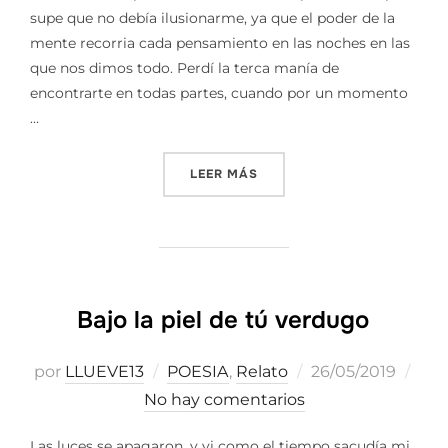
supe que no debía ilusionarme, ya que el poder de la
mente recorria cada pensamiento en las noches en las
que nos dimos todo. Perdí la terca manía de
encontrarte en todas partes, cuando por un momento
…
«DONDE SE TE QUIERE»
LEER MÁS
Bajo la piel de tú verdugo
Publicado
por
LLUEVE13
POESIA
,
Relato
26/05/2019
el
No hay comentarios
Las luces se apagaron, y vi como el tiempo sacudía mi