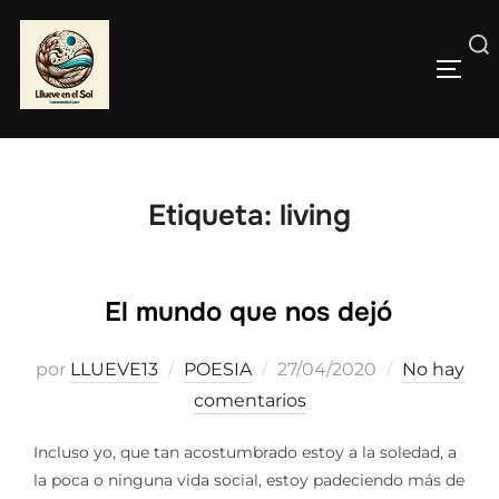
Saltar
al
Buscar:
contenido
ALTE
Etiqueta:
living
El mundo que nos dejó
Publicado
por
LLUEVE13
POESIA
27/04/2020
No hay
el
comentarios
Incluso yo, que tan acostumbrado estoy a la soledad, a
la poca o ninguna vida social, estoy padeciendo más de