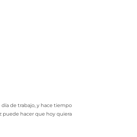
CO INTERNO QUE INVENTO EL JUEGO QUE VENCER»
día de trabajo, y hace tiempo
oz puede hacer que hoy quiera