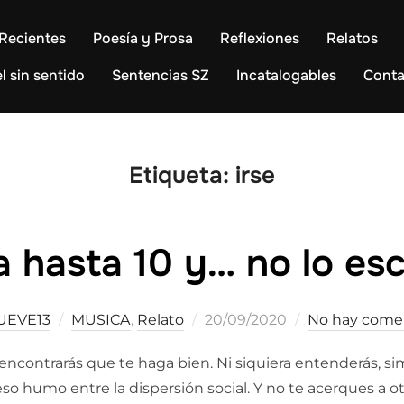
Recientes
Poesía y Prosa
Reflexiones
Relatos
l sin sentido
Sentencias SZ
Incatalogables
Conta
Etiqueta:
irse
 hasta 10 y… no lo es
Publicado
UEVE13
MUSICA
,
Relato
20/09/2020
No hay come
el
 encontrarás que te haga bien. Ni siquiera entenderás, s
so humo entre la dispersión social. Y no te acerques a 