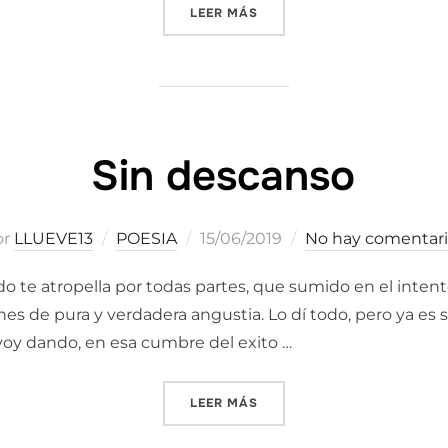
«SEGUIR VIVO»
LEER MÁS
Sin descanso
Publicado
or
LLUEVE13
POESIA
15/06/2019
No hay comentari
el
o te atropella por todas partes, que sumido en el intent
 de pura y verdadera angustia. Lo dí todo, pero ya es s
oy dando, en esa cumbre del exito …
«SIN DESCANSO»
LEER MÁS