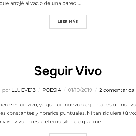
 que arrojé al vacio de una pared …
«LA CRUELDAD DE UN SADI
LEER MÁS
Seguir Vivo
Publicado
por
LLUEVE13
POESIA
01/10/2019
2 comentarios
el
ero seguir vivo, ya que un nuevo despertar es un nuevo 
s constantes y horarios puntuales. Ni tan siquiera tú v
 vivo, vivo en este eterno silencio que me …