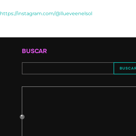
https://instagram.com/@llueveenelsol
BUSCAR
BUSCA