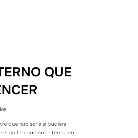
LO ESCUCHES.»
NTERNO QUE
ENCER
ios
o que raro seria si pudiera
o significa que no te tenga en