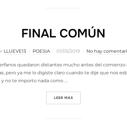
FINAL COMÚN
Publicado
or
LLUEVE13
POESIA
01/05/2019
No hay comentar
el
huerfanos quedaron distantes mucho antes del comienzo d
, pero ya me lo digiste claro cuando te dije que nos es
, y no te importo nada como …
«FINAL COMÚN»
LEER MÁS