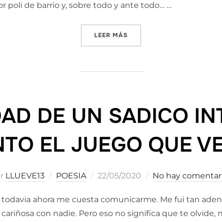
or poli de barrio y, sobre todo y ante todo… …
«CUENTA HASTA 10 Y… NO 
LEER MÁS
AD DE UN SADICO I
NTO EL JUEGO QUE V
Publicado
or
LLUEVE13
POESIA
22/05/2020
No hay comentar
el
e todavia ahora me cuesta comunicarme. Me fui tan adentr
riñosa con nadie. Pero eso no significa que te olvide, n