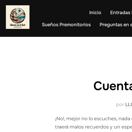
Saltar
al
Inicio
Entradas 
contenido
Sueños Premonitorios
Preguntas en e
Cuenta
por
LL
¡No!, mejor no lo escuches, nada
traerá malos recuerdos y un espe