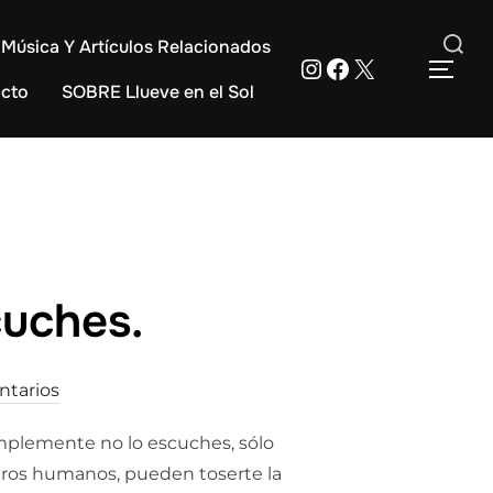
Música Y Artículos Relacionados
Instagram
Facebook
X
Buscar:
ALT
cto
SOBRE Llueve en el Sol
cuches.
ntarios
implemente no lo escuches, sólo
otros humanos, pueden toserte la