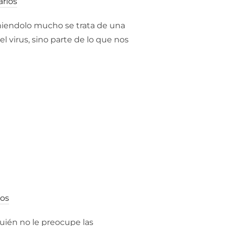
rios
umiendolo mucho se trata de una
 virus, sino parte de lo que nos
EM Y EL 5G || RESETEO ECONOMICO MUNDIAL»
os
quién no le preocupe las