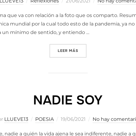
Publicado
LLUEVE13
Reflexiones
21/06/2021
No hay comenta
el
ima que va con relación a la foto que os comparto. Res
a mundial por la cual todo esto de la pandemia, ya no el
 un mínimo de sentido, y entiendo …
«QUAMTUM FINANCIAL SYST
LEER MÁS
NADIE SOY
Publicado
or
LLUEVE13
POESIA
19/06/2021
No hay comentari
el
, nadie a quién la vida ajena le sea indiferente, nadie a 