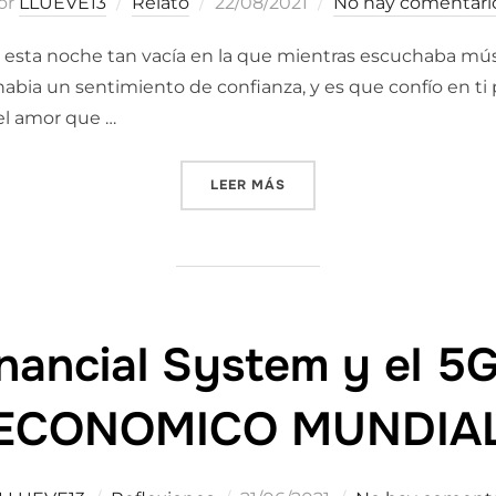
Publicado
or
LLUEVE13
Relato
22/08/2021
No hay comentari
el
esta noche tan vacía en la que mientras escuchaba músi
o habia un sentimiento de confianza, y es que confío en t
el amor que …
«HE PENSADO EN TI»
LEER MÁS
ancial System y el 5
ECONOMICO MUNDIA