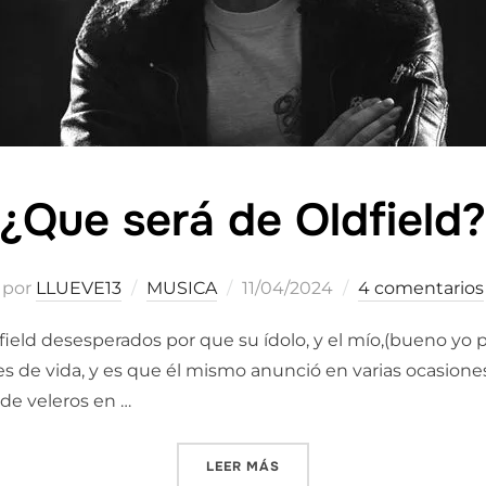
¿Que será de Oldfield?
Publicado
por
LLUEVE13
MUSICA
11/04/2024
4 comentarios
el
ield desesperados por que su ídolo, y el mío,(bueno yo pr
 de vida, y es que él mismo anunció en varias ocasiones 
 de veleros en …
«¿QUE SERÁ DE OLDFIELD?»
LEER MÁS