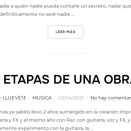
, nadie a quién nadie pueda contarle un secreto, nadie qu
 definitivamente no seré nadie …
«NADIE SOY»
LEER MÁS
 ETAPAS DE UNA OBR
Publicado
r
LLUEVE13
MUSICA
03/04/2021
No hay comentar
el
s ya sabéis llevo 2 años sumergido en la creación imp
tarra y FX y el mismo año con Rec con guitarra, voz y FX,
mente experimento con la guitarra, la …