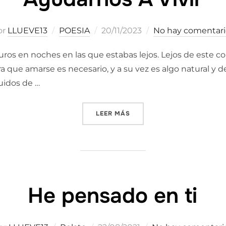
Publicado
or
LLUEVE13
POESIA
20/11/2023
No hay comentari
el
ros en noches en las que estabas lejos. Lejos de este 
ra que amarse es necesario, y a su vez es algo natural y
uidos de …
«AYUDARNOS A VIVIR»
LEER MÁS
He pensado en ti