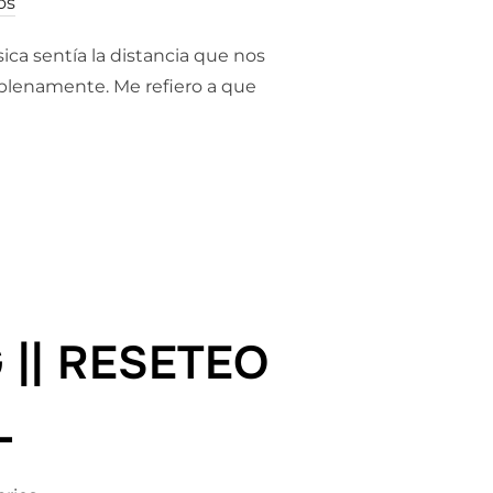
os
ca sentía la distancia que nos
i plenamente. Me refiero a que
G || RESETEO
L