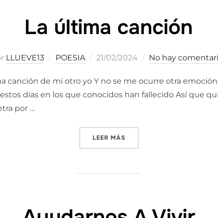
La última canción
Publicado
or
LLUEVE13
POESIA
21/02/2024
No hay comentar
el
tima canción de mi otro yo Y no se me ocurre otra emoción
stos días en los que conocidos han fallecido Así que qu
tra por …
«LA ÚLTIMA CANCIÓN»
LEER MÁS
Ayudarnos A Vivir