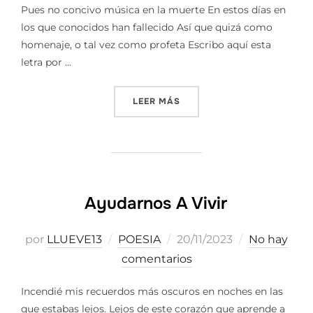
Pues no concivo música en la muerte En estos días en
los que conocidos han fallecido Así que quizá como
homenaje, o tal vez como profeta Escribo aquí esta
letra por …
«LA ÚLTIMA CANCIÓN»
LEER MÁS
Ayudarnos A Vivir
Publicado
por
LLUEVE13
POESIA
20/11/2023
No hay
el
comentarios
Incendié mis recuerdos más oscuros en noches en las
que estabas lejos. Lejos de este corazón que aprende a