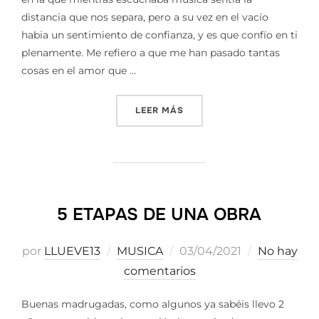
distancia que nos separa, pero a su vez en el vacío
habia un sentimiento de confianza, y es que confío en ti
plenamente. Me refiero a que me han pasado tantas
cosas en el amor que …
«HE PENSADO EN TI»
LEER MÁS
5 ETAPAS DE UNA OBRA
Publicado
por
LLUEVE13
MUSICA
03/04/2021
No hay
el
comentarios
Buenas madrugadas, como algunos ya sabéis llevo 2