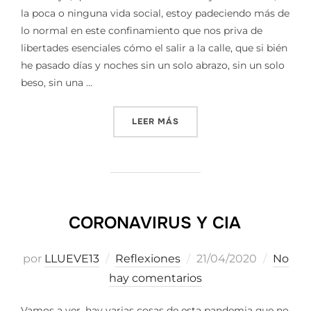
la poca o ninguna vida social, estoy padeciendo más de
lo normal en este confinamiento que nos priva de
libertades esenciales cómo el salir a la calle, que si bién
he pasado días y noches sin un solo abrazo, sin un solo
beso, sin una …
«EL MUNDO QUE NOS DEJÓ
LEER MÁS
CORONAVIRUS Y CIA
Publicado
por
LLUEVE13
Reflexiones
21/04/2020
No
el
hay comentarios
Vamos a ver, hay varias cosas de esta pandemia que no