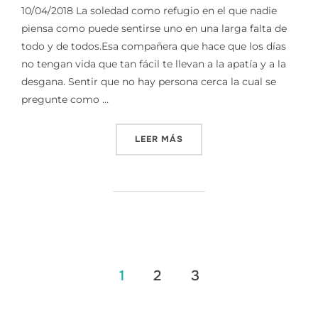
10/04/2018 La soledad como refugio en el que nadie
piensa como puede sentirse uno en una larga falta de
todo y de todos.Esa compañera que hace que los días
no tengan vida que tan fácil te llevan a la apatía y a la
desgana. Sentir que no hay persona cerca la cual se
pregunte como …
«SOLEDAD EN LOS DIAS EN
LEER MÁS
Paginación
1
2
3
de