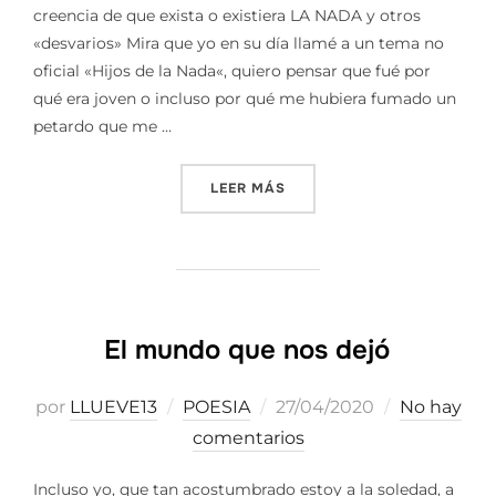
creencia de que exista o existiera LA NADA y otros
«desvarios» Mira que yo en su día llamé a un tema no
oficial «Hijos de la Nada«, quiero pensar que fué por
qué era joven o incluso por qué me hubiera fumado un
petardo que me …
«LA HISTORIA NO TERMINA 
LEER MÁS
El mundo que nos dejó
Publicado
por
LLUEVE13
POESIA
27/04/2020
No hay
el
comentarios
Incluso yo, que tan acostumbrado estoy a la soledad, a