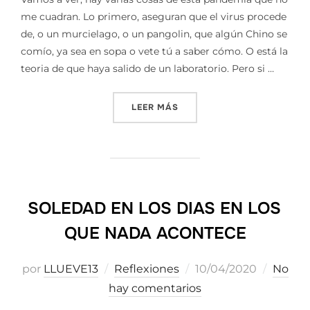
me cuadran. Lo primero, aseguran que el virus procede
de, o un murcielago, o un pangolin, que algún Chino se
comío, ya sea en sopa o vete tú a saber cómo. O está la
teoria de que haya salido de un laboratorio. Pero si …
«CORONAVIRUS Y CIA»
LEER MÁS
SOLEDAD EN LOS DIAS EN LOS
QUE NADA ACONTECE
Publicado
por
LLUEVE13
Reflexiones
10/04/2020
No
el
hay comentarios