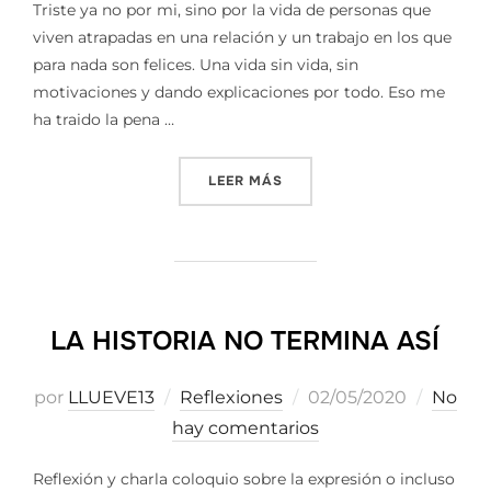
Triste ya no por mi, sino por la vida de personas que
viven atrapadas en una relación y un trabajo en los que
para nada son felices. Una vida sin vida, sin
motivaciones y dando explicaciones por todo. Eso me
ha traido la pena …
«PRESOS DE LA RUTINA»
LEER MÁS
LA HISTORIA NO TERMINA ASÍ
Publicado
por
LLUEVE13
Reflexiones
02/05/2020
No
el
hay comentarios
Reflexión y charla coloquio sobre la expresión o incluso