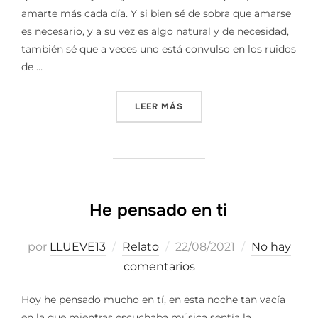
amarte más cada día. Y si bien sé de sobra que amarse
es necesario, y a su vez es algo natural y de necesidad,
también sé que a veces uno está convulso en los ruidos
de …
«AYUDARNOS A VIVIR»
LEER MÁS
He pensado en ti
Publicado
por
LLUEVE13
Relato
22/08/2021
No hay
el
comentarios
Hoy he pensado mucho en tí, en esta noche tan vacía
en la que mientras escuchaba música sentía la