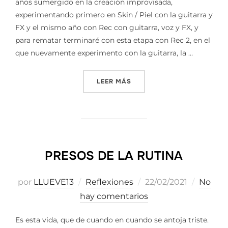
años sumergido en la creación improvisada,
experimentando primero en Skin / Piel con la guitarra y
FX y el mismo año con Rec con guitarra, voz y FX, y
para rematar terminaré con esta etapa con Rec 2, en el
que nuevamente experimento con la guitarra, la …
«5 ETAPAS DE UNA OBRA»
LEER MÁS
PRESOS DE LA RUTINA
Publicado
por
LLUEVE13
Reflexiones
22/02/2021
No
el
hay comentarios
Es esta vida, que de cuando en cuando se antoja triste.