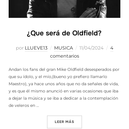
¿Que será de Oldfield?
Publicado
por
LLUEVE13
MUSICA
11/04/2024
4
el
comentarios
Andan los fans del gran Mike Oldfield desesperados por
que su ídolo, y el mío,(bueno yo prefiero llamarlo
Maestro), ya hace unos años que no da señales de vida,
y es que él mismo anunció en varias ocasiones que iba
a dejar la música y se iba a dedicar a la contemplación
de veleros en …
«¿QUE SERÁ DE OLDFIELD?»
LEER MÁS